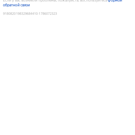
Если у вас возникли проблемы, пожалуйста, воспользуйтесь
формой
обратной связи
9180820198329684410
:
1786072323