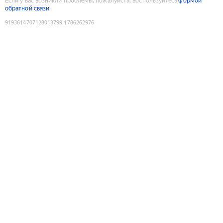
Если у вас возникли проблемы, пожалуйста, воспользуйтесь
формой
обратной связи
9193614707128013799
:
1786262976