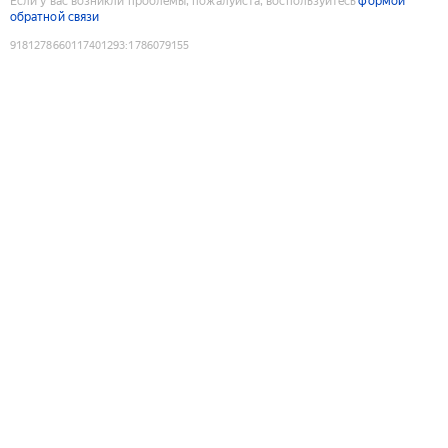
Если у вас возникли проблемы, пожалуйста, воспользуйтесь
формой
обратной связи
9181278660117401293
:
1786079155