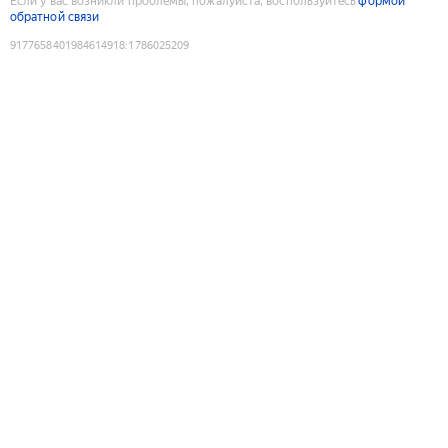
Если у вас возникли проблемы, пожалуйста, воспользуйтесь
формой
обратной связи
9177658401984614918
:
1786025209