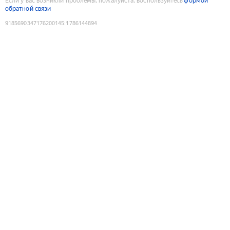
Если у вас возникли проблемы, пожалуйста, воспользуйтесь
формой
обратной связи
9185690347176200145
:
1786144894