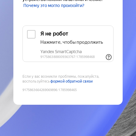
Почему это могло произойти?
Если у вас возникли проблемы, пожалуйста,
воспользуйтесь
формой обратной связи
9175863664269069896
:
1785998465