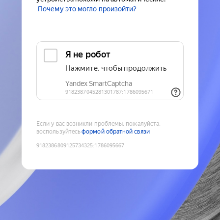
Почему это могло произойти?
Если у вас возникли проблемы, пожалуйста,
воспользуйтесь
формой обратной связи
9182386809125734325
:
1786095667