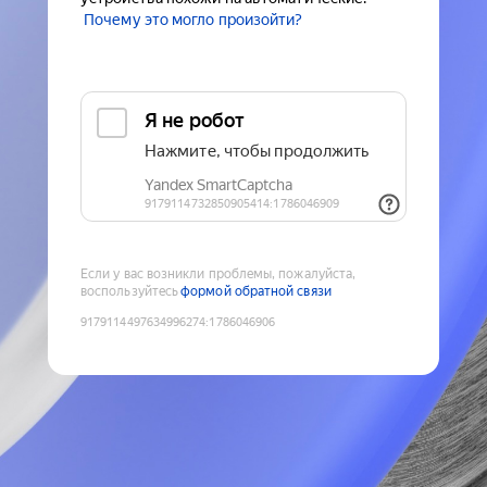
Почему это могло произойти?
Если у вас возникли проблемы, пожалуйста,
воспользуйтесь
формой обратной связи
9179114497634996274
:
1786046906