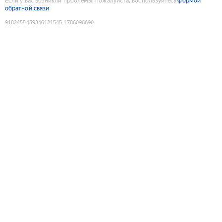
Если у вас возникли проблемы, пожалуйста, воспользуйтесь
формой
обратной связи
9182455459346121545
:
1786096690