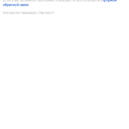
Если у вас возникли проблемы, пожалуйста, воспользуйтесь
формой
обратной связи
9187040761196840606
:
1786165017