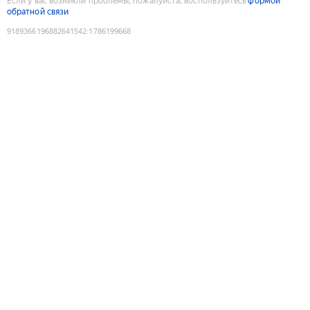
Если у вас возникли проблемы, пожалуйста, воспользуйтесь
формой
обратной связи
9189366196882641542
:
1786199668