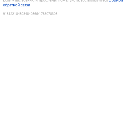
Если у вас возникли проблемы, пожалуйста, воспользуйтесь
формой
обратной связи
9181221848034840866
:
1786078308