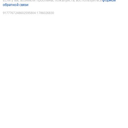
Если у вас возникли проблемы, пожалуйста, воспользуйтесь
формой
обратной связи
9177767248602595804
:
1786026830