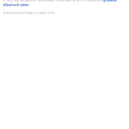
Если у вас возникли проблемы, пожалуйста, воспользуйтесь
формой
обратной связи
9190152044767086814
:
1786211378