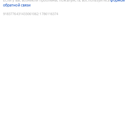
Если у вас возникли проблемы, пожалуйста, воспользуйтесь
формой
обратной связи
9183776431433061062
:
1786116374