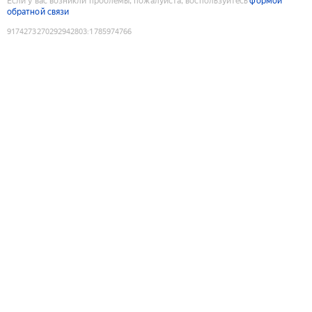
Если у вас возникли проблемы, пожалуйста, воспользуйтесь
формой
обратной связи
9174273270292942803
:
1785974766