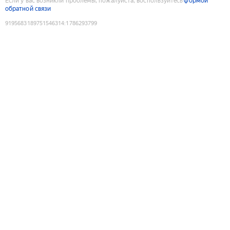
Если у вас возникли проблемы, пожалуйста, воспользуйтесь
формой
обратной связи
9195683189751546314
:
1786293799