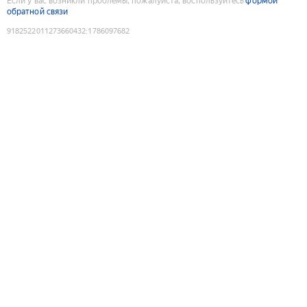
Если у вас возникли проблемы, пожалуйста, воспользуйтесь
формой
обратной связи
9182522011273660432
:
1786097682