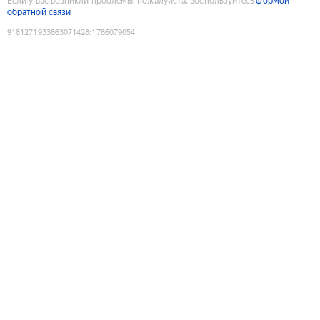
Если у вас возникли проблемы, пожалуйста, воспользуйтесь
формой
обратной связи
9181271933863071428
:
1786079054