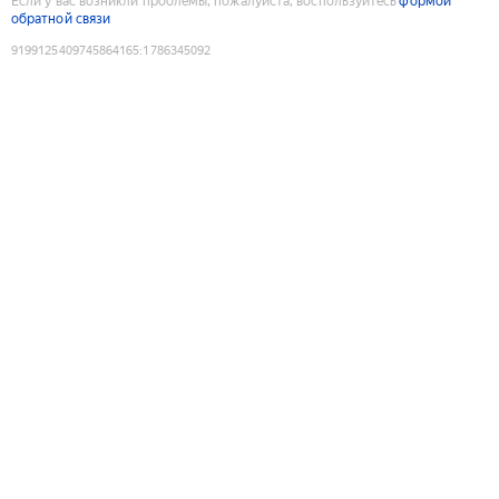
Если у вас возникли проблемы, пожалуйста, воспользуйтесь
формой
обратной связи
9199125409745864165
:
1786345092