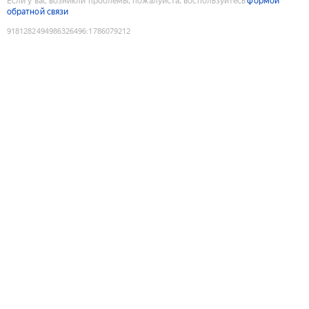
Если у вас возникли проблемы, пожалуйста, воспользуйтесь
формой
обратной связи
9181282494986326496
:
1786079212