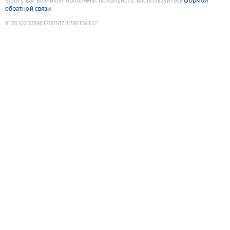
Если у вас возникли проблемы, пожалуйста, воспользуйтесь
формой
обратной связи
9185102329981700187
:
1786136132