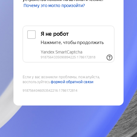
Почему это могло произойти?
Если у вас возникли проблемы, пожалуйста,
воспользуйтесь
формой обратной связи
9187564046053542216
:
1786172814