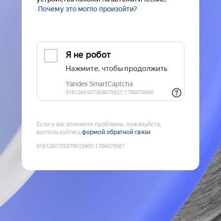
Почему это могло произойти?
Если у вас возникли проблемы, пожалуйста,
воспользуйтесь
формой обратной связи
9181260705879033900
:
1786078887