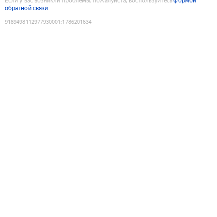
Если у вас возникли проблемы, пожалуйста, воспользуйтесь
формой
обратной связи
9189498112977930001
:
1786201634