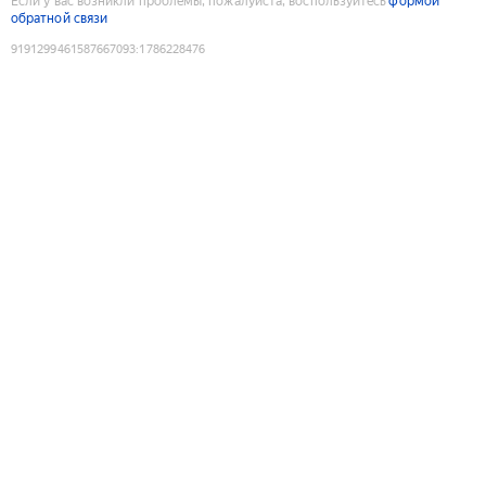
Если у вас возникли проблемы, пожалуйста, воспользуйтесь
формой
обратной связи
9191299461587667093
:
1786228476