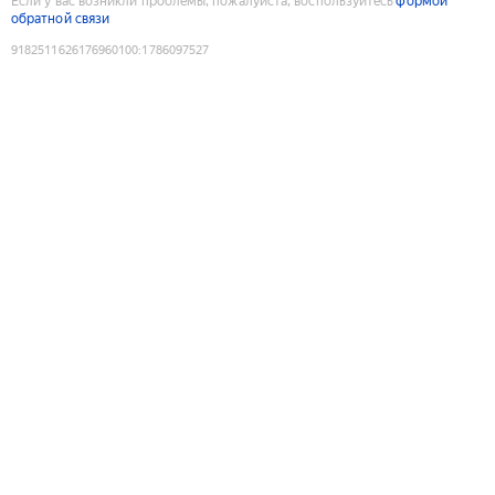
Если у вас возникли проблемы, пожалуйста, воспользуйтесь
формой
обратной связи
9182511626176960100
:
1786097527