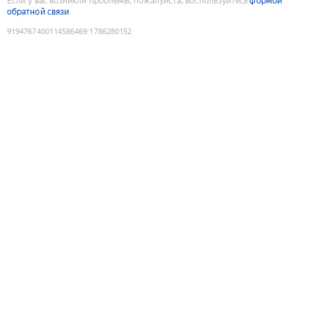
Если у вас возникли проблемы, пожалуйста, воспользуйтесь
формой
обратной связи
9194767400114586469
:
1786280152