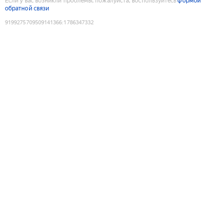
Если у вас возникли проблемы, пожалуйста, воспользуйтесь
формой
обратной связи
9199275709509141366
:
1786347332