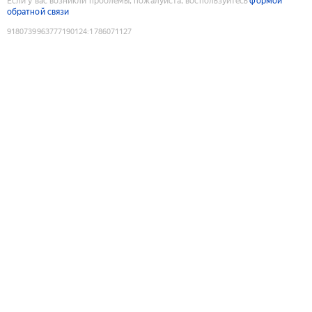
Если у вас возникли проблемы, пожалуйста, воспользуйтесь
формой
обратной связи
9180739963777190124
:
1786071127