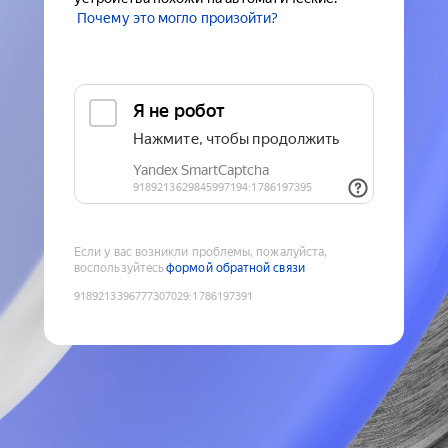
Почему это могло произойти?
Если у вас возникли проблемы, пожалуйста,
воспользуйтесь
формой обратной связи
9189213396777307029
:
1786197391