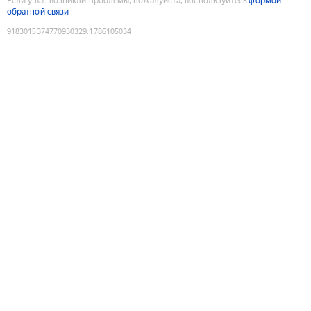
Если у вас возникли проблемы, пожалуйста, воспользуйтесь
формой
обратной связи
9183015374770930329
:
1786105034