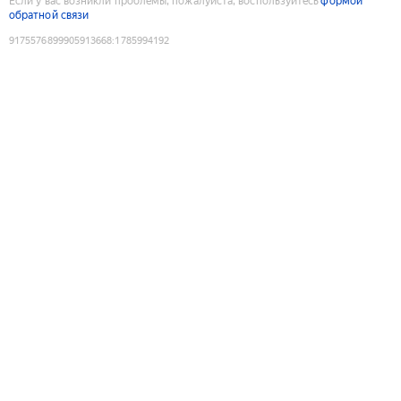
Если у вас возникли проблемы, пожалуйста, воспользуйтесь
формой
обратной связи
9175576899905913668
:
1785994192