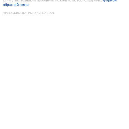
Если у вас возникли проблемы, пожалуйста, воспользуйтесь
формой
обратной связи
9193094482502619782
:
1786255224