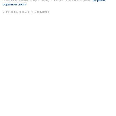
Если у вас возникли проблемы, пожалуйста, воспользуйтесь
формой
обратной связи
9184486687154897514
:
1786126958