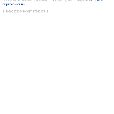
Если у вас возникли проблемы, пожалуйста, воспользуйтесь
формой
обратной связи
9190590478384104697
:
1786217911