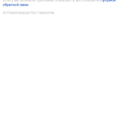
Если у вас возникли проблемы, пожалуйста, воспользуйтесь
формой
обратной связи
9177630870640267750
:
1786024798