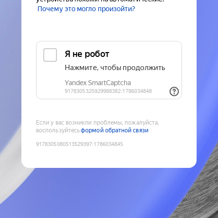
Почему это могло произойти?
Если у вас возникли проблемы, пожалуйста,
воспользуйтесь
формой обратной связи
9178305080513529397
:
1786034845