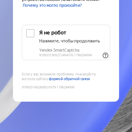
Почему это могло произойти?
Если у вас возникли проблемы, пожалуйста,
воспользуйтесь
формой обратной связи
9195031662808531679
:
1786284090