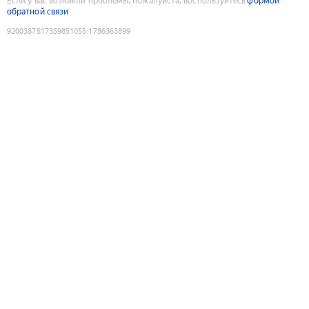
Если у вас возникли проблемы, пожалуйста, воспользуйтесь
формой
обратной связи
9200387517359851055
:
1786363899