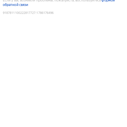
Если у вас возникли проблемы, пожалуйста, воспользуйтесь
формой
обратной связи
9187811100222817727
:
1786176496