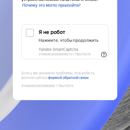
Почему это могло произойти?
Если у вас возникли проблемы, пожалуйста,
воспользуйтесь
формой обратной связи
9194648039550880886
:
1786278374