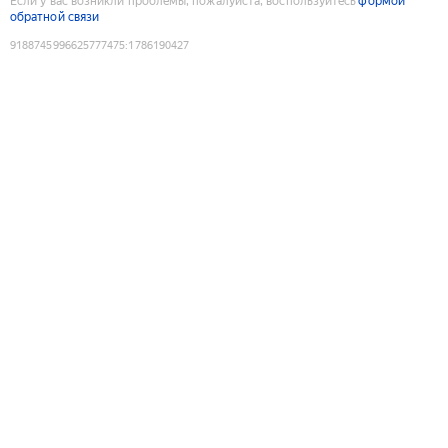
Если у вас возникли проблемы, пожалуйста, воспользуйтесь
формой
обратной связи
9188745996625777475
:
1786190427