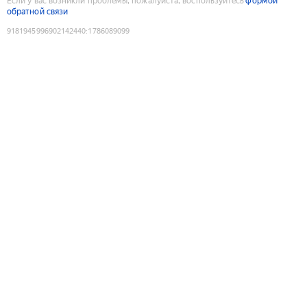
Если у вас возникли проблемы, пожалуйста, воспользуйтесь
формой
обратной связи
9181945996902142440
:
1786089099