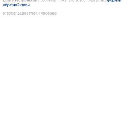
Если у вас возникли проблемы, пожалуйста, воспользуйтесь
формой
обратной связи
9180038126258357954
:
1786060669