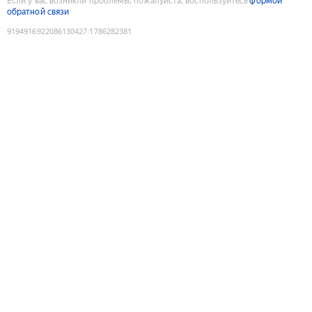
Если у вас возникли проблемы, пожалуйста, воспользуйтесь
формой
обратной связи
9194916922086130427
:
1786282381