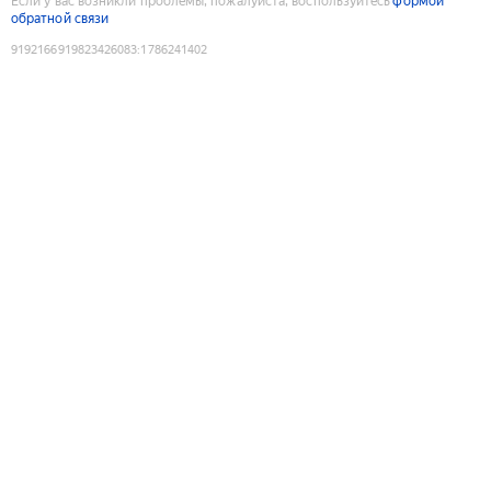
Если у вас возникли проблемы, пожалуйста, воспользуйтесь
формой
обратной связи
9192166919823426083
:
1786241402