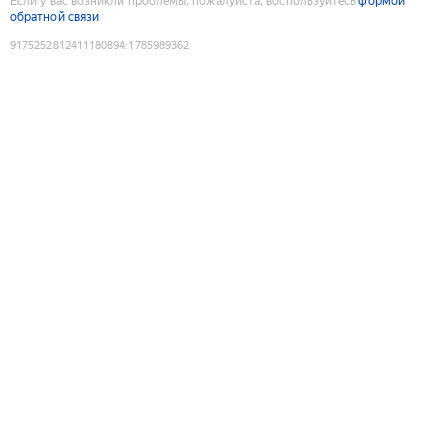
Если у вас возникли проблемы, пожалуйста, воспользуйтесь
формой
обратной связи
9175252812411180894
:
1785989362