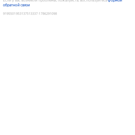
Если у вас возникли проблемы, пожалуйста, воспользуйтесь
формой
обратной связи
9195501953137513337
:
1786291098