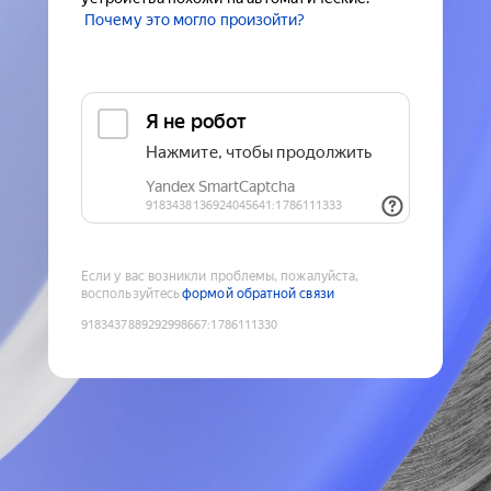
Почему это могло произойти?
Если у вас возникли проблемы, пожалуйста,
воспользуйтесь
формой обратной связи
9183437889292998667
:
1786111330